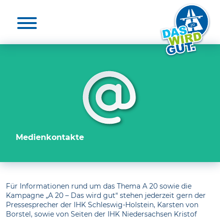
Aktuelles & Presse
Unterstützende
Die A 20
Nutzen
Medienkontakte
20 für die A 20
Elbquerungen
Unterstützende
Umwelt
Projekt unterstützen
Umfrage
Zeit-Check
Medienkontakte
FAQ
Für Informationen rund um das Thema A 20 sowie die
Kampagne „A 20 – Das wird gut“ stehen jederzeit gern der
Pressesprecher der IHK Schleswig-Holstein, Karsten von
Borstel, sowie von Seiten der IHK Niedersachsen Kristof