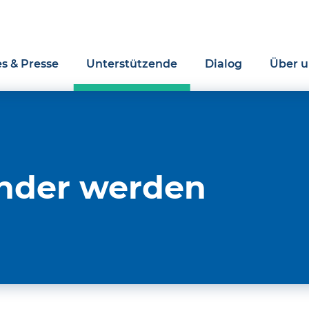
es & Presse
Unterstützende
Dialog
Über u
ender werden