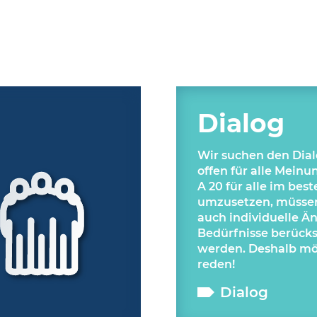
Dialog
Wir suchen den Dial
offen für alle Mein
A 20 für alle im bes
umzusetzen, müssen
auch individuelle Ä
Bedürfnisse berücks
werden. Deshalb mö
reden!
Dialog