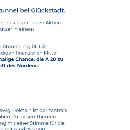
tunnel bei Glückstadt.
einer konzertierten Aktion
ützer in einem
lbtunnel ergibt. Die
digen finanziellen Mittel
malige Chance, die A 20 zu
nft des Nordens.
wig-Holstein ist der zentrale
haben. Zu diesen Themen
ung mit einer Stimme für die
en mit rund 750.000