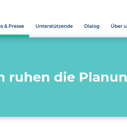
es & Presse
Unterstützende
Dialog
Über u
en ruhen die Planu