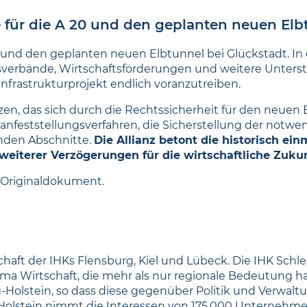
 für die A 20 und den geplanten neuen Elb
20 und den geplanten neuen Elbtunnel bei Glückstadt. In 
sverbände, Wirtschaftsförderungen und weitere Unterst
Infrastrukturprojekt endlich voranzutreiben.
, das sich durch die Rechtssicherheit für den neuen E
nfeststellungsverfahren, die Sicherstellung der notwen
nden Abschnitte.
Die Allianz betont die historisch ein
eiterer Verzögerungen für die wirtschaftliche Zuku
 Originaldokument.
haft der IHKs Flensburg, Kiel und Lübeck. Die IHK Schles
ema Wirtschaft, die mehr als nur regionale Bedeutung 
g-Holstein, so dass diese gegenüber Politik und Verwalt
-Holstein nimmt die Interessen von 175.000 Unternehm