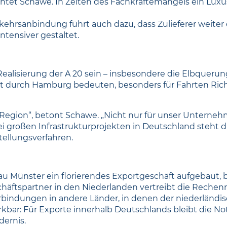
chtet Schawe. In Zeiten des Fachkräftemangels ein Luxus
ehrsanbindung führt auch dazu, dass Zulieferer weiter e
ntensiver gestaltet.
Realisierung der A 20 sein – insbesondere die Elbquerun
Fahrt durch Hamburg bedeuten, besonders für Fahrten R
Region“, betont Schawe. „Nicht nur für unser Unterneh
ei großen Infrastrukturprojekten in Deutschland steht d
tellungsverfahren.
n
bau Münster ein florierendes Exportgeschäft aufgebaut
schäftspartner in den Niederlanden vertreibt die Rech
bindungen in andere Länder, in denen der niederländisch
rkbar: Für Exporte innerhalb Deutschlands bleibt die 
dernis.