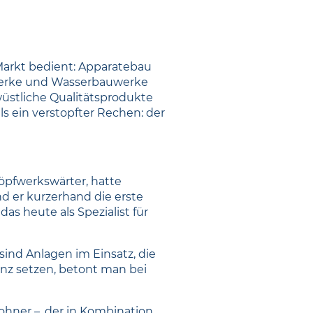
 Markt bedient: Apparatebau
fwerke und Wasserbauwerke
stliche Qualitätsprodukte
s ein verstopfter Rechen: der
öpfwerkswärter, hatte
nd er kurzerhand die erste
s heute als Spezialist für
sind Anlagen im Einsatz, die
nz setzen, betont man bei
ohner –, der in Kombination