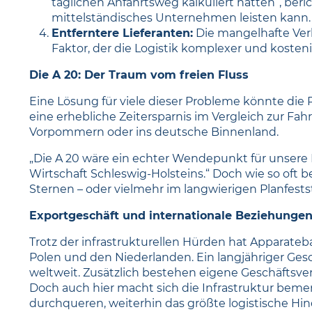
täglichen Anfahrtsweg kalkuliert hatten“, beri
mittelständisches Unternehmen leisten kann.
Entferntere Lieferanten:
Die mangelhafte Verk
Faktor, der die Logistik komplexer und kosteni
Die A 20: Der Traum vom freien Fluss
Eine Lösung für viele dieser Probleme könnte die 
eine erhebliche Zeitersparnis im Vergleich zur 
Vorpommern oder ins deutsche Binnenland.
„Die A 20 wäre ein echter Wendepunkt für unsere 
Wirtschaft Schleswig-Holsteins.“ Doch wie so oft b
Sternen – oder vielmehr im langwierigen Planfests
Exportgeschäft und internationale Beziehunge
Trotz der infrastrukturellen Hürden hat Apparate
Polen und den Niederlanden. Ein langjähriger Ge
weltweit. Zusätzlich bestehen eigene Geschäftsver
Doch auch hier macht sich die Infrastruktur beme
durchqueren, weiterhin das größte logistische Hin