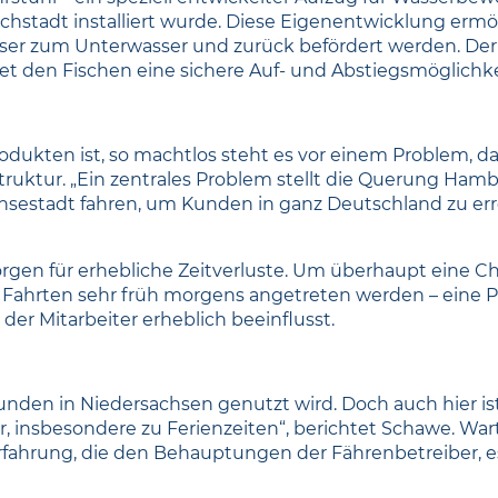
hstadt installiert wurde. Diese Eigenentwicklung ermög
r zum Unterwasser und zurück befördert werden. Der a
t den Fischen eine sichere Auf- und Abstiegsmöglichke
ukten ist, so machtlos steht es vor einem Problem, das
truktur. „Ein zentrales Problem stellt die Querung Hambu
stadt fahren, um Kunden in ganz Deutschland zu errei
sorgen für erhebliche Zeitverluste. Um überhaupt eine C
 Fahrten sehr früh morgens angetreten werden – eine Pl
der Mitarbeiter erheblich beeinflusst.
Kunden in Niedersachsen genutzt wird. Doch auch hier ist 
dar, insbesondere zu Ferienzeiten“, berichtet Schawe. War
Erfahrung, die den Behauptungen der Fährenbetreiber, 