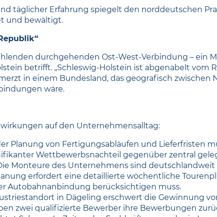
g und täglicher Erfahrung spiegelt den norddeutschen 
t und bewältigt.
Republik“
fehlenden durchgehenden Ost-West-Verbindung – ein Ma
in betrifft. „Schleswig-Holstein ist abgenabelt vom Res
erzt in einem Bundesland, das geografisch zwischen N
erbindungen wäre.
uswirkungen auf den Unternehmensalltag:
er Planung von Fertigungsabläufen und Lieferfristen m
ignifikanter Wettbewerbsnachteil gegenüber zentral ge
ie Monteure des Unternehmens sind deutschlandweit 
nung erfordert eine detaillierte wöchentliche Tourenpl
der Autobahnanbindung berücksichtigen muss.
striestandort in Dägeling erschwert die Gewinnung vo
haben zwei qualifizierte Bewerber ihre Bewerbungen zu