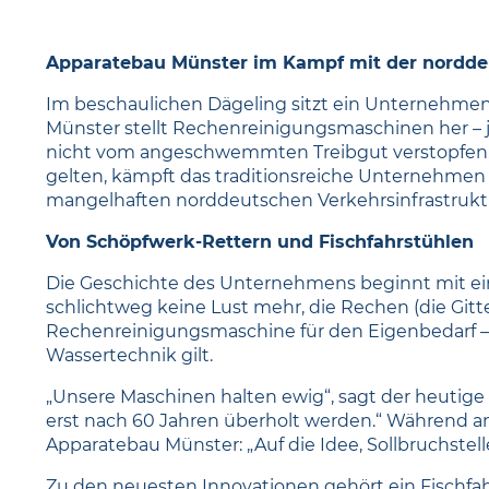
Apparatebau Münster im Kampf mit der norddeu
Im beschaulichen Dägeling sitzt ein Unternehmen,
Münster stellt Rechenreinigungsmaschinen her – 
nicht vom angeschwemmten Treibgut verstopfen.
gelten, kämpft das traditionsreiche Unternehmen m
mangelhaften norddeutschen Verkehrsinfrastrukt
Von Schöpfwerk-Rettern und Fischfahrstühlen
Die Geschichte des Unternehmens beginnt mit eine
schlichtweg keine Lust mehr, die Rechen (die Gitte
Rechenreinigungsmaschine für den Eigenbedarf – u
Wassertechnik gilt.
„Unsere Maschinen halten ewig“, sagt der heutige G
erst nach 60 Jahren überholt werden.“ Während an
Apparatebau Münster: „Auf die Idee, Sollbruchstel
Zu den neuesten Innovationen gehört ein Fischfahr