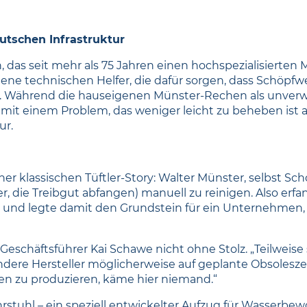
tschen Infrastruktur
 das seit mehr als 75 Jahren einen hochspezialisierten
jene technischen Helfer, die dafür sorgen, dass Schöp
 Während die hauseigenen Münster-Rechen als unverwü
it einem Problem, das weniger leicht zu beheben ist al
ur.
r klassischen Tüftler-Story: Walter Münster, selbst Sch
r, die Treibgut abfangen) manuell zu reinigen. Also erfa
nd legte damit den Grundstein für ein Unternehmen, da
eschäftsführer Kai Schawe nicht ohne Stolz. „Teilweise 
dere Hersteller möglicherweise auf geplante Obsolesze
len zu produzieren, käme hier niemand.“
stuhl – ein speziell entwickelter Aufzug für Wasserbew