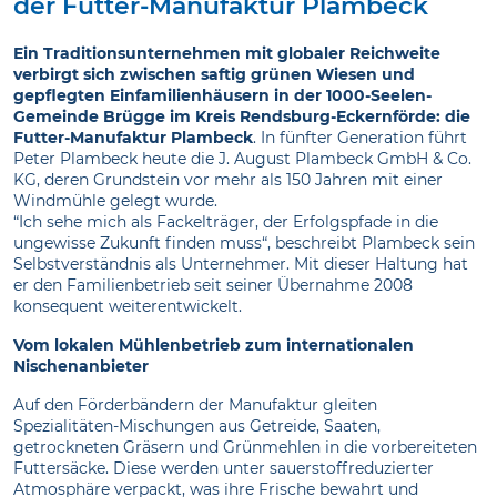
der Futter-Manufaktur Plambeck
Ein Traditionsunternehmen mit globaler Reichweite
verbirgt sich zwischen saftig grünen Wiesen und
gepflegten Einfamilienhäusern in der 1000-Seelen-
Gemeinde Brügge im Kreis Rendsburg-Eckernförde: die
Futter-Manufaktur Plambeck
. In fünfter Generation führt
Peter Plambeck heute die J. August Plambeck GmbH & Co.
KG, deren Grundstein vor mehr als 150 Jahren mit einer
Windmühle gelegt wurde.
“Ich sehe mich als Fackelträger, der Erfolgspfade in die
ungewisse Zukunft finden muss“, beschreibt Plambeck sein
Selbstverständnis als Unternehmer. Mit dieser Haltung hat
er den Familienbetrieb seit seiner Übernahme 2008
konsequent weiterentwickelt.
Vom lokalen Mühlenbetrieb zum internationalen
Nischenanbieter
Auf den Förderbändern der Manufaktur gleiten
Spezialitäten-Mischungen aus Getreide, Saaten,
getrockneten Gräsern und Grünmehlen in die vorbereiteten
Futtersäcke. Diese werden unter sauerstoffreduzierter
Atmosphäre verpackt, was ihre Frische bewahrt und