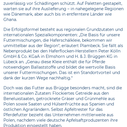
zuverlässig vor Schädlingen schützt. Auf Paletten gestapelt,
warten sie auf ihre Auslieferung – in nahegelegene Regionen
wie Dänemark, aber auch bis in entferntere Länder wie
Ghana.
Die Erfolgsformel besteht aus regionalen Grundzutaten und
internationalen Spezialkomponenten: „Die Basis für unsere
Futtermischungen, die Haferschälkleie, bekommen wir
unmittelbar aus der Region“, erläutert Plambeck. Sie fällt als
Nebenprodukt bei den Haferflocken-Herstellern Peter Kölln
GmbH & Co. KGaA in Elmshorn und H. & J. Brüggen KG in
Lübeck an. „Genau diese Kleie enthält die für Pferde
notwendigen Ballaststoffe und bildet die wertvolle Basis
unserer Futtermischungen. Das ist ein Standortvorteil und
dank der kurzen Wege nachhaltig.“
Doch was das Futter aus Brügge besonders macht, sind die
internationalen Zutaten: Flockiertes Getreide aus den
Beneluxstaaten, getrocknete Gräser und Grünmehle aus
Polen sowie Saaten und Hülsenfrüchte aus Spanien und
östlichen Agrarländern. Selbst Apfeltrester für das
Pferdefutter bezieht das Unternehmen mittlerweile aus
Polen, nachdem viele deutsche Apfelsaftproduzenten ihre
Produktion eingestellt haben.