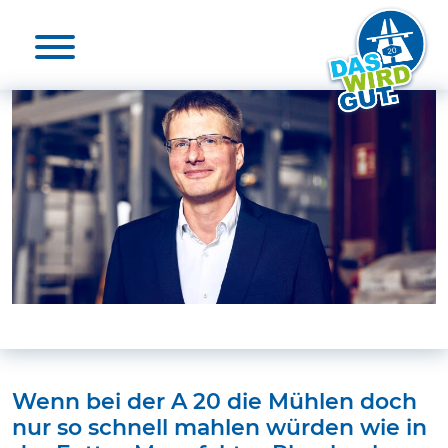
Aktuelles & Presse
Unterstützende
Die A 20
Nutzen
Medienkontakte
20 für die A 20
Elbquerungen
Unterstützende
Umwelt
Projekt unterstützen
Umfrage
Zeit-Check
FAQ
Wenn bei der A 20 die Mühlen doch
nur so schnell mahlen würden wie in