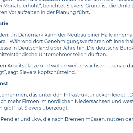
i Monate erhöht“, berichtet Sievers. Grund ist die Umle
n Vorlaufzeiten in der Planung führt.
tie
den: „In Dänemark kann der Neubau einer Halle innerhal
re.“ Während dort Genehmigungsverfahren oft innerha
esse in Deutschland über Jahre hin. Die deutsche Bürokr
mittelständische Unternehmer teilen dürften.
ffen Arbeitsplätze und wollen weiter wachsen – genau d
t“, sagt Sievers kopfschüttelnd.
mst
ernehmen, das unter den Infrastrukturlücken leidet. „
sich mehr Firmen im nördlichen Niedersachsen und wes
 gibt“, ist Sievers überzeugt.
e Pendler und Lkw, die nach Bremen müssen, nutzen der