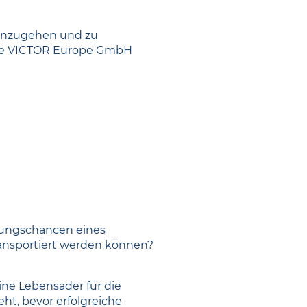
iv anzugehen und zu
 die VICTOR Europe GmbH
klungschancen eines
ransportiert werden können?
ine Lebensader für die
eht, bevor erfolgreiche