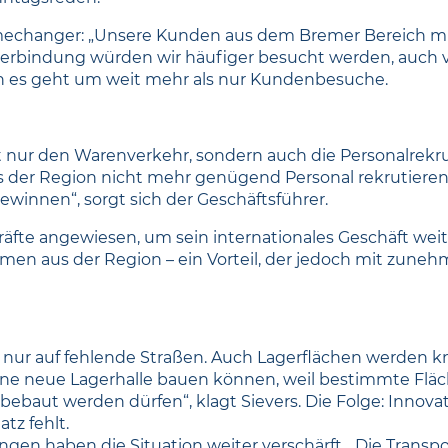
mechanger: „Unsere Kunden aus dem Bremer Bereich mü
nverbindung würden wir häufiger besucht werden, auch
och es geht um weit mehr als nur Kundenbesuche.
 nur den Warenverkehr, sondern auch die Personalrekrut
s der Region nicht mehr genügend Personal rekrutieren 
winnen“, sorgt sich der Geschäftsführer.
räfte angewiesen, um sein internationales Geschäft wei
mmen aus der Region – ein Vorteil, der jedoch mit zu
 nur auf fehlende Straßen. Auch Lagerflächen werden k
 keine neue Lagerhalle bauen können, weil bestimmte Fl
ebaut werden dürfen“, klagt Sievers. Die Folge: Innov
tz fehlt.
en haben die Situation weiter verschärft. „Die Transpo