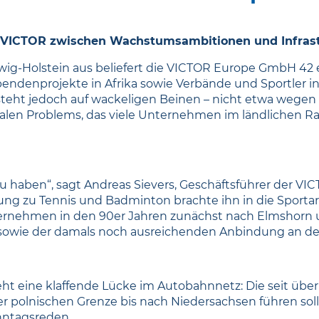
er VICTOR zwischen Wachstumsambitionen und Infrast
swig-Holstein aus beliefert die VICTOR Europe GmbH 42
pendenprojekte in Afrika sowie Verbände und Sportler i
, steht jedoch auf wackeligen Beinen – nicht etwa weg
alen Problems, das viele Unternehmen im ländlichen 
zu haben“, sagt Andreas Sievers, Geschäftsführer der V
ung zu Tennis und Badminton brachte ihn in die Sporta
rnehmen in den 90er Jahren zunächst nach Elmshorn u
 sowie der damals noch ausreichenden Anbindung an d
ht eine klaffende Lücke im Autobahnnetz: Die seit über
 polnischen Grenze bis nach Niedersachsen führen soll, 
onntagsreden.