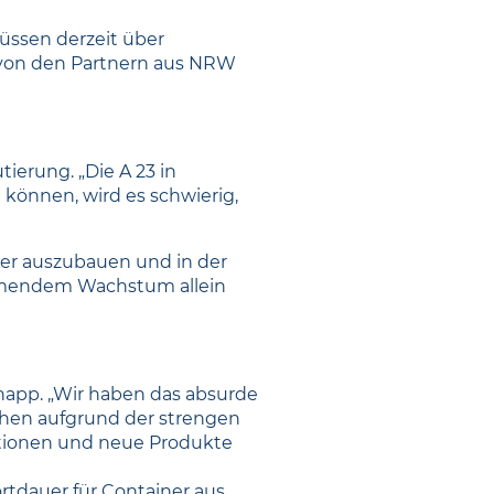
ssen derzeit über
 von den Partnern aus NRW
ierung. „Die A 23 in
können, wird es schwierig,
ter auszubauen und in der
nehmendem Wachstum allein
napp. „Wir haben das absurde
ächen aufgrund der strengen
ationen und neue Produkte
rtdauer für Container aus