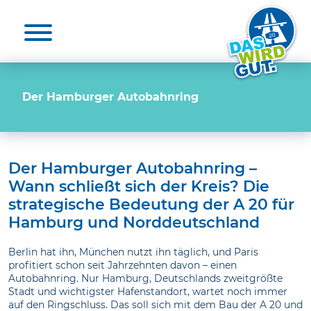
Aktuelles & Presse
Unterstützende
Die A 20
Nutzen
Medienkontakte
20 für die A 20
Elbquerungen
Unterstützende
Der Hamburger Autobahnring
Umwelt
Projekt unterstützen
Umfrage
Der Hamburger Autobahnring –
Wann schließt sich der Kreis? Die
Zeit-Check
strategische Bedeutung der A 20 für
Hamburg und Norddeutschland
FAQ
Berlin hat ihn, München nutzt ihn täglich, und Paris
profitiert schon seit Jahrzehnten davon – einen
Autobahnring. Nur Hamburg, Deutschlands zweitgrößte
Stadt und wichtigster Hafenstandort, wartet noch immer
auf den Ringschluss. Das soll sich mit dem Bau der A 20 und