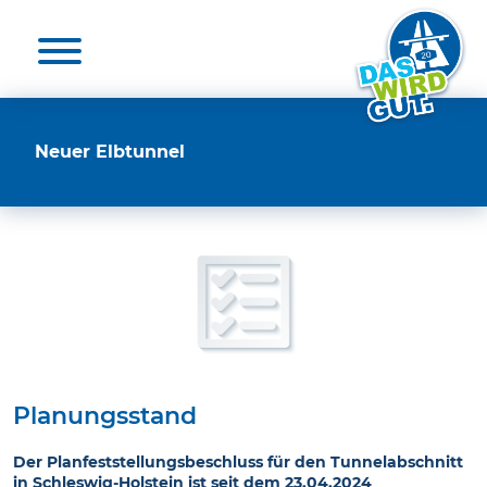
Aktuelles & Presse
Unterstützende
Die A 20
Nutzen
Medienkontakte
20 für die A 20
Elbquerungen
Unterstützende
Neuer Elbtunnel
Umwelt
Projekt unterstützen
Umfrage
Zeit-Check
FAQ
Planungsstand
Der Planfeststellungsbeschluss für den Tunnelabschnitt
in Schleswig-Holstein ist seit dem 23.04.2024