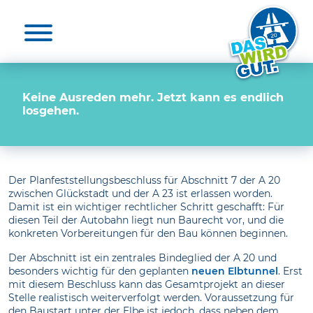
Aktuelles & Presse
Unterstützende
Die A 20
Nutzen
Medienkontakte
20 für die A 20
Elbquerungen
Unterstützende
Keine Ausreden mehr. Jetzt kann es endlich
losgehen.
Umwelt
Projekt unterstützen
Umfrage
Der Planfeststellungsbeschluss für Abschnitt 7 der A 20
Zeit-Check
zwischen Glückstadt und der A 23 ist erlassen worden.
Damit ist ein wichtiger rechtlicher Schritt geschafft: Für
diesen Teil der Autobahn liegt nun Baurecht vor, und die
FAQ
konkreten Vorbereitungen für den Bau können beginnen.
Der Abschnitt ist ein zentrales Bindeglied der A 20 und
besonders wichtig für den geplanten
neuen Elbtunnel
. Erst
mit diesem Beschluss kann das Gesamtprojekt an dieser
Stelle realistisch weiterverfolgt werden. Voraussetzung für
den Baustart unter der Elbe ist jedoch, dass neben dem